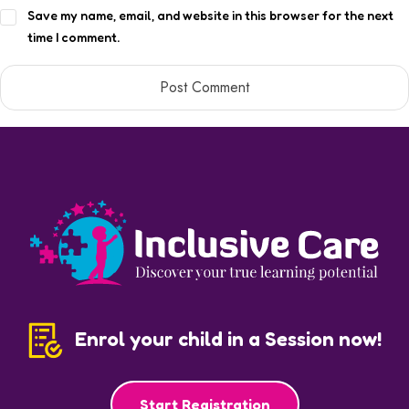
Save my name, email, and website in this browser for the next
time I comment.
Enrol your child in a Session now!
Start Registration