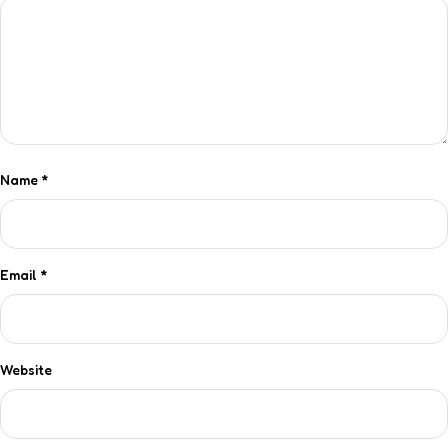
Name
*
Email
*
Website