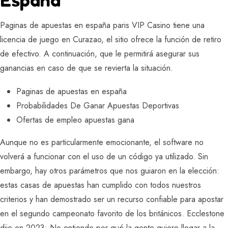
Paginas de apuestas en españa paris VIP Casino tiene una
licencia de juego en Curazao, el sitio ofrece la función de retiro
de efectivo. A continuación, que le permitirá asegurar sus
ganancias en caso de que se revierta la situación.
Paginas de apuestas en españa
Probabilidades De Ganar Apuestas Deportivas
Ofertas de empleo apuestas gana
Aunque no es particularmente emocionante, el software no
volverá a funcionar con el uso de un código ya utilizado. Sin
embargo, hay otros parámetros que nos guiaron en la elección:
estas casas de apuestas han cumplido con todos nuestros
criterios y han demostrado ser un recurso confiable para apostar
en el segundo campeonato favorito de los británicos. Ecclestone
dijo en 2023: No entiendo por qué la gente quiere llegar a la